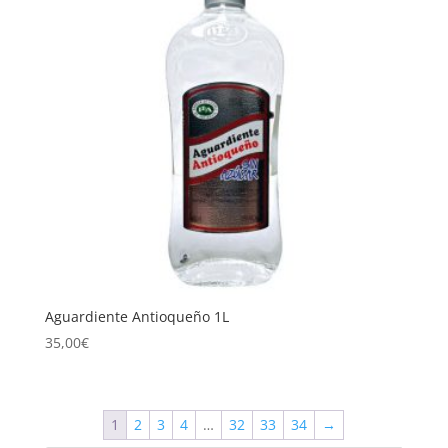
Aguardiente Antioqueño 1L
35,00
€
1
2
3
4
…
32
33
34
→