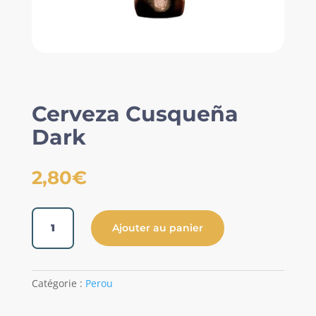
Cerveza Cusqueña
Dark
2,80
€
quantité
Ajouter au panier
de
Cerveza
Cusqueña
Dark
Catégorie :
Perou