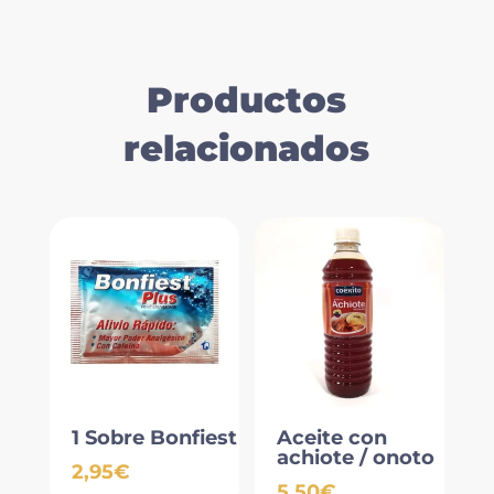
Productos
relacionados
1 Sobre Bonfiest
Aceite con
achiote / onoto
2,95
€
5,50
€