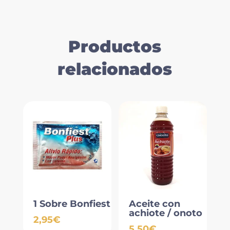
Productos
relacionados
1 Sobre Bonfiest
Aceite con
achiote / onoto
2,95
€
5,50
€