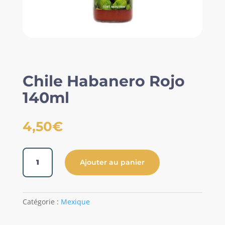
Chile Habanero Rojo
140ml
4,50
€
quantité
Ajouter au panier
de
Chile
Habanero
Rojo
Catégorie :
Mexique
140ml