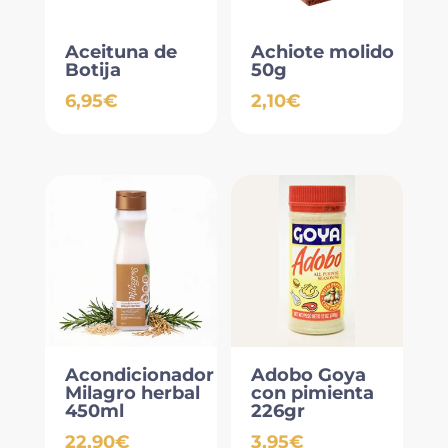
Aceituna de
Achiote molido
Botija
50g
6,95
€
2,10
€
Acondicionador
Adobo Goya
Milagro herbal
con pimienta
450ml
226gr
22,90
€
3,95
€