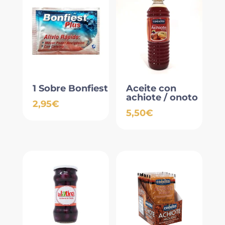
1 Sobre Bonfiest
Aceite con
achiote / onoto
2,95
€
5,50
€