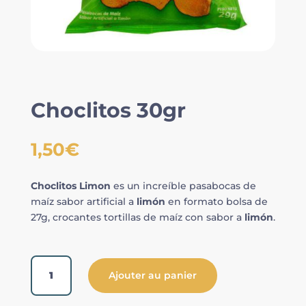
Choclitos 30gr
1,50
€
Choclitos Limon
es un increíble pasabocas de
maíz sabor artificial a
limón
en formato bolsa de
27g, crocantes tortillas de maíz con sabor a
limón
.
quantité
Ajouter au panier
de
Choclitos