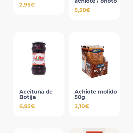
achiote / onoto
2,95
€
5,50
€
Aceituna de
Achiote molido
Botija
50g
6,95
€
2,10
€