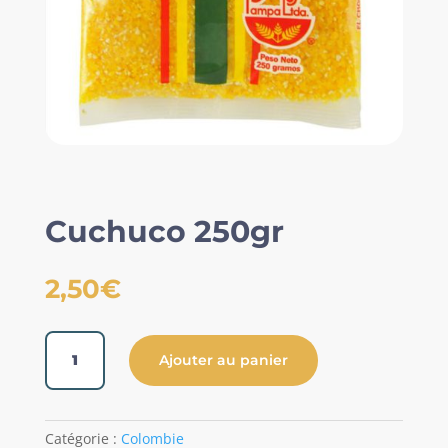
Cuchuco 250gr
2,50
€
quantité
Ajouter au panier
de
Cuchuco
250gr
Catégorie :
Colombie