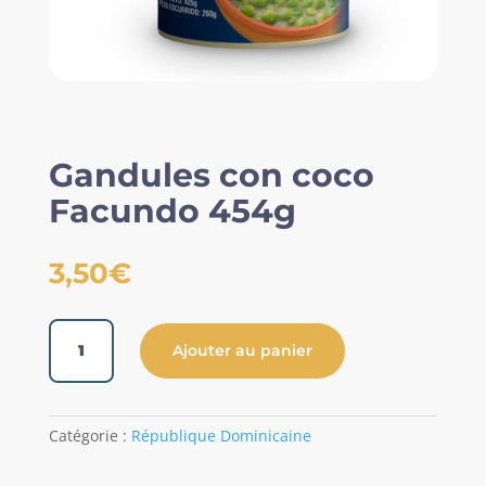
Gandules con coco
Facundo 454g
3,50
€
quantité
Ajouter au panier
de
Gandules
con
coco
Catégorie :
République Dominicaine
Facundo
454g