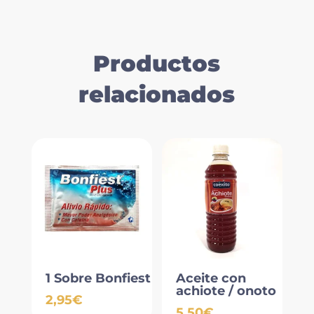
Productos
relacionados
1 Sobre Bonfiest
Aceite con
achiote / onoto
2,95
€
5,50
€