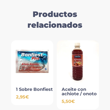
Productos
relacionados
1 Sobre Bonfiest
Aceite con
achiote / onoto
2,95
€
5,50
€