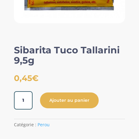
Sibarita Tuco Tallarini
9,5g
0,45
€
quantité
Ajouter au panier
de
Sibarita
Tuco
Tallarini
Catégorie :
Perou
9,5g