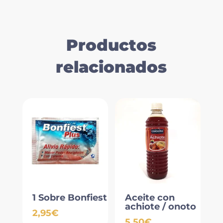
Productos
relacionados
1 Sobre Bonfiest
Aceite con
achiote / onoto
2,95
€
5,50
€